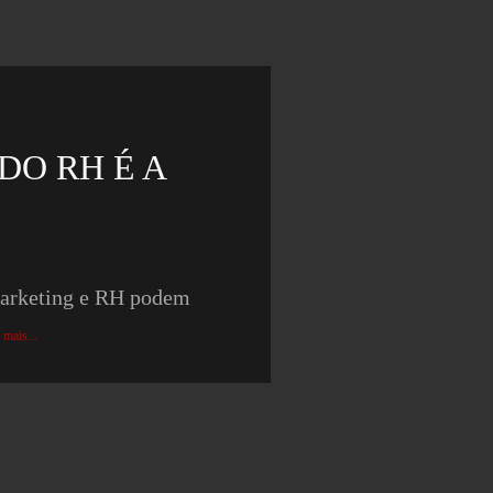
DO RH É A
 marketing e RH podem
 mais...