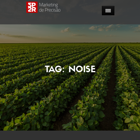
TAG:
NOISE