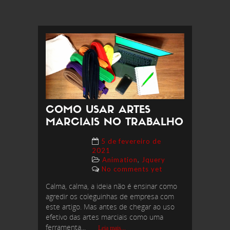
COMO USAR ARTES
MARCIAIS NO TRABALHO
5 de fevereiro de
2021
,
Animation
Jquery
No comments yet
Calma, calma, a ideia não é ensinar como
agredir os coleguinhas de empresa com
este artigo. Mas antes de chegar ao uso
efetivo das artes marciais como uma
ferramenta...
Leia mais...