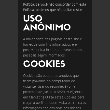
Política. Se você não concordar com esta
Política, pedimos que não utilize o site.
USO
ANÔNIMO
A maior parte das páginas deste site é
fornecida com fins informativos e é
possível utilizá-lo sem que seus dados
pessoais sejam informados.
COOKIES
Cookies são pequenos arquivos que
ficam gravados no computador do
visitante, visando reconhecê-lo na
próxima navegação. A 5P2R Inteligência
em Marketing utiliza estes Cookies para
traçar o perfil de quem visita o site, cujas
informações são enviadas aos nossos