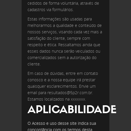
cedidos de forma voluntária, através de
cadastros via formulários.
Estas informações são usadas para
melhorarmos a qualidade e conteúdo de
nossos serviços, visando cada vez mais a
satisfação do cliente, sempre com
respeito e ética. Ressaltamos ainda que
esses dados nunca serão veiculados ou
comercializados sem a autorização do
cliente.
Em caso de dúvidas, entre em contato
conosco e a nossa equipe irá prestar
quaisquer esclarecimentos. Envie um
email para resultados@5p2r.com.br.
Estamos localizados na xxxxxxx.
APLICABILIDADE
O Acesso e uso desse site indica sua
concordância com os termos desta