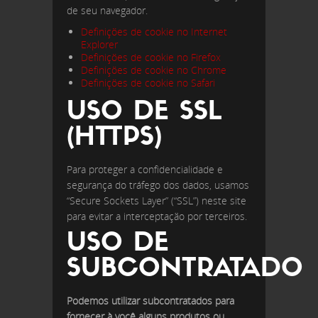
de seu navegador.
Definições de cookie no Internet
Explorer
Definições de cookie no Firefox
Definições de cookie no Chrome
Definições de cookie no Safari
USO DE SSL
(HTTPS)
Para proteger a confidencialidade e
segurança do tráfego dos dados, usamos
“Secure Sockets Layer” (“SSL”) neste site
para evitar a interceptação por terceiros.
USO DE
SUBCONTRATADO
Podemos utilizar subcontratados para
fornecer à você alguns produtos ou