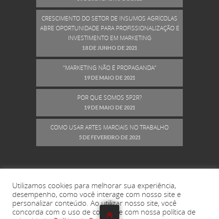
CRESCIMENTO DO SETOR DE INSUMOS AGRÍCOLAS
ABRE OPORTUNIDADE PARA PROFISSIONALIZAÇÃO E
INVESTIMENTO EM MARKETING
18 DE JUNHO DE 2021
“MARKETING NÃO É PROPAGANDA”
19 DE MAIO DE 2021
POR QUE SOMOS 5P2R?
19 DE MAIO DE 2021
COMO USAR ARTES MARCIAIS NO TRABALHO
5 DE FEVEREIRO DE 2021
Utilizamos cookies para melhorar sua experiência,
desempenho, como você interage com nosso site e
personalizar conteúdo. Ao utilizar nosso site, você
concorda com o uso de cookies e com nossa política de
