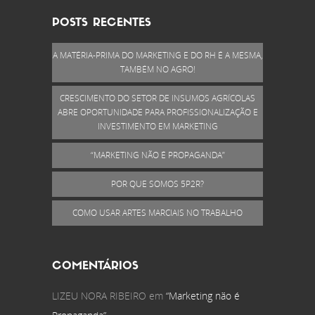
POSTS RECENTES
A MATÉRIA-PRIMA DO MARKETING E DO RH É A MESMA,
TAMBÉM NO AGRO!
CRESCIMENTO DO SETOR DE INSUMOS AGRÍCOLAS
ABRE OPORTUNIDADE PARA PROFISSIONALIZAÇÃO E
INVESTIMENTO EM MARKETING
“MARKETING NÃO É PROPAGANDA”
POR QUE SOMOS 5P2R?
COMO USAR ARTES MARCIAIS NO TRABALHO
COMENTÁRIOS
LIZEU NORA RIBEIRO
em
“Marketing não é