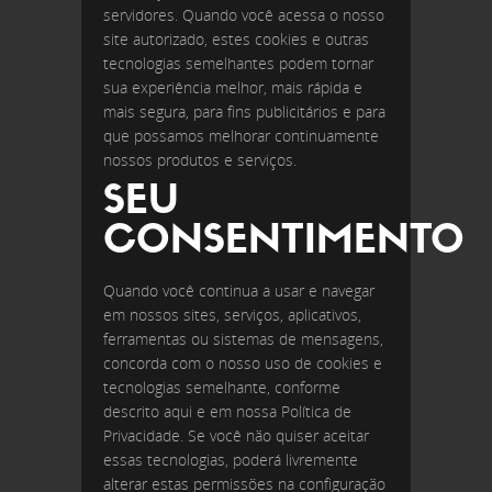
servidores. Quando você acessa o nosso
site autorizado, estes cookies e outras
tecnologias semelhantes podem tornar
sua experiência melhor, mais rápida e
mais segura, para fins publicitários e para
que possamos melhorar continuamente
nossos produtos e serviços.
SEU
CONSENTIMENTO
Quando você continua a usar e navegar
em nossos sites, serviços, aplicativos,
ferramentas ou sistemas de mensagens,
concorda com o nosso uso de cookies e
tecnologias semelhante, conforme
descrito aqui e em nossa Política de
Privacidade. Se você não quiser aceitar
essas tecnologias, poderá livremente
alterar estas permissões na configuração